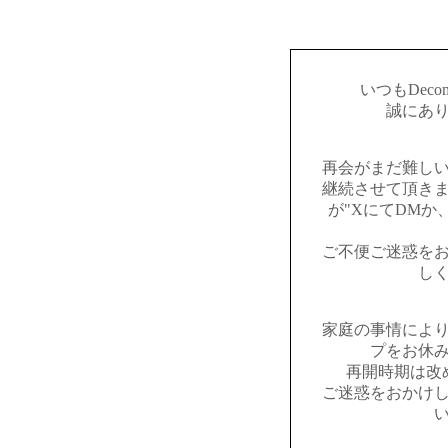
いつもDec
誠にあ
再会がまだ難し
継続させて頂き
が"XにてDMか、I
ご不便ご迷惑を
し
家庭の事情によ
プをお休
再開時期は改
ご迷惑をおかけ